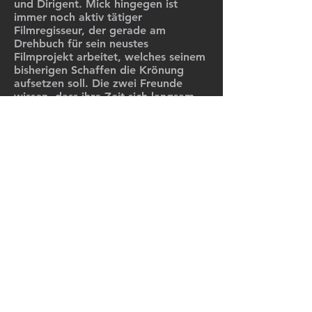
und Dirigent. Mick hingegen ist
immer noch aktiv tätiger
Filmregisseur, der gerade am
Drehbuch für sein neustes
Filmprojekt arbeitet, welches seinem
bisherigen Schaffen die Krönung
aufsetzen soll. Die zwei Freunde
wissen, dass ihre Zeit sich langsam
dem Ende zuneigt und entschliessen
deshalb, sich gemeinsam der Zukunft
zu stellen. Hat man im Alter noch
eine Zukunft oder nur noch eine
Vergangenheit?
Kino, Serien, TV-Filme.
C-FILMS AG, Hallenstrasse 10
8008 Zürich
Folge uns: