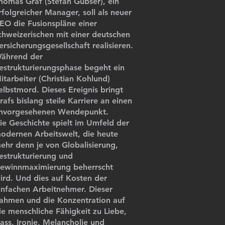
homas Graf (Stefan Gubser), ein
rfolgreicher Manager, soll als neuer
EO die Fusionspläne einer
chweizerischen mit einer deutschen
ersicherungsgesellschaft realisieren.
ährend der
estrukturierungsphase begeht ein
itarbeiter (Christian Kohlund)
elbstmord. Dieses Ereignis bringt
rafs bislang steile Karriere an einen
nvorgesehenen Wendepunkt.
ie Geschichte spielt im Umfeld der
odernen Arbeitswelt, die heute
ehr denn je von Globalisierung,
estrukturierung und
ewinnmaximierung beherrscht
ird. Und dies auf Kosten der
infachen Arbeitnehmer. Dieser
ahmen und die Konzentration auf
ie menschliche Fähigkeit zu Liebe,
ass, Ironie, Melancholie und