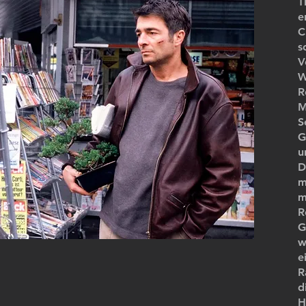
T
e
C
s
V
W
R
M
S
G
u
D
m
m
R
G
w
e
R
d
H