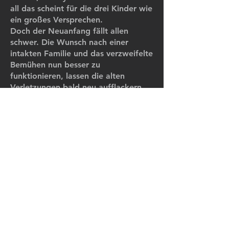
all das scheint für die drei Kinder wie
ein großes Versprechen.
Doch der Neuanfang fällt allen
schwer. Die Wunsch nach einer
intakten Familie und das verzweifelte
Bemühen nun besser zu
funktionieren, lassen die alten
Verletzungen bald neu aufflackern.
Als Wanda beschließt, ihre Familie
zurück zu erobern, gerät sie an das
Ende ihrer Kräfte. Ein erlebnisreicher
Sommer.
Kino, Serien, TV-Filme.
C-FILMS AG, Hallenstrasse 10