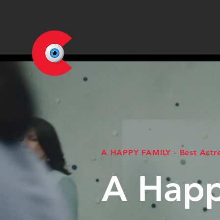
A HAPPY FAMILY - Best Actr
A Happ