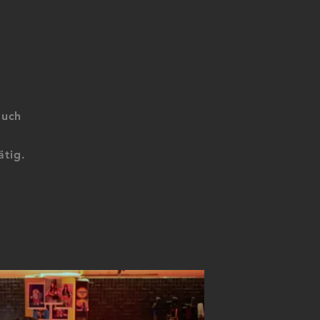
auch
ätig.