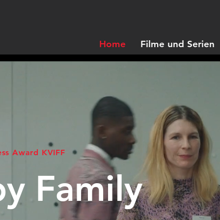
Home
Filme und Serien
ess Award KVIFF
y Family